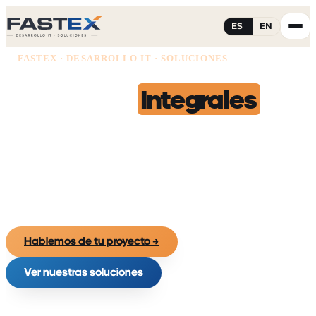
ES
EN
FASTEX · DESARROLLO IT · SOLUCIONES
Soluciones
integrales
Soluciones tecnológicas adaptadas 100% a tus necesidades.
Analizamos tu negocio, definimos el proyecto y elegimos las
herramientas que de verdad encajan — y luego las
construimos y mantenemos.
Hablemos de tu proyecto
→
Ver nuestras soluciones