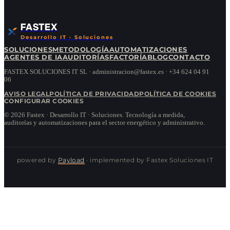
FASTEX
Desarrollo IT · Soluciones
SOLUCIONES
METODOLOGÍA
AUTOMATIZACIONES
AGENTES DE IA
AUDITORÍAS
FACTORÍA
BLOG
CONTACTO
FASTEX SOLUCIONES IT SL · administracion@fastex.es · +34 624 04 91
06
AVISO LEGAL
POLÍTICA DE PRIVACIDAD
POLÍTICA DE COOKIES
CONFIGURAR COOKIES
©
2026
Fastex · Desarrollo IT · Soluciones.
Tecnología a medida,
auditorías y automatizaciones para el sector energético y administrativo.
powered by
Payload
· implemented by Fastex Soluciones IT