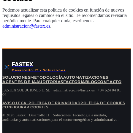
Podemos actualizar esta política de cookies en función de nuevos
requisitos legales o cambios en el sitio. Te recomendamos revisarla
periódicamente. Para cualquier duda, escríbenos a
administracion@fastex.es
.
FASTEX
Desarrollo IT · Soluciones
SOLUCIONES
METODOLOGÍA
AUTOMATIZACIONES
AGENTES DE IA
AUDITORÍAS
FACTORÍA
BLOG
CONTACTO
FASTEX SOLUCIONES IT SL · administracion@fastex.es · +34 624 04 91
06
AVISO LEGAL
POLÍTICA DE PRIVACIDAD
POLÍTICA DE COOKIES
CONFIGURAR COOKIES
©
2026
Fastex · Desarrollo IT · Soluciones.
Tecnología a medida,
auditorías y automatizaciones para el sector energético y administrativo.