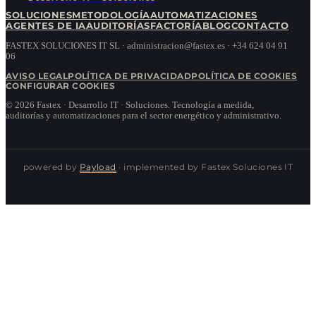
SOLUCIONES
METODOLOGÍA
AUTOMATIZACIONES
AGENTES DE IA
AUDITORÍAS
FACTORÍA
BLOG
CONTACTO
FASTEX SOLUCIONES IT SL · administracion@fastex.es · +34 624 04 91
06
AVISO LEGAL
POLÍTICA DE PRIVACIDAD
POLÍTICA DE COOKIES
CONFIGURAR COOKIES
©
2026
Fastex · Desarrollo IT · Soluciones.
Tecnología a medida,
auditorías y automatizaciones para el sector energético y administrativo.
powered by
Payload
· implemented by Fastex Soluciones IT