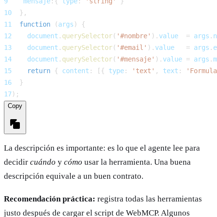
9
mensaje
:
{
type
:
'string'
}
10
}
,
11
function
(
args
)
{
12
document
.
querySelector
(
'#nombre'
)
.
value
=
 args
.
n
13
document
.
querySelector
(
'#email'
)
.
value
=
 args
.
e
14
document
.
querySelector
(
'#mensaje'
)
.
value
=
 args
.
m
15
return
{
content
:
[
{
type
:
'text'
,
text
:
'Formula
16
}
17
)
;
Copy
La descripción es importante: es lo que el agente lee para
decidir
cuándo
y
cómo
usar la herramienta. Una buena
descripción equivale a un buen contrato.
Recomendación práctica:
registra todas las herramientas
justo después de cargar el script de WebMCP. Algunos