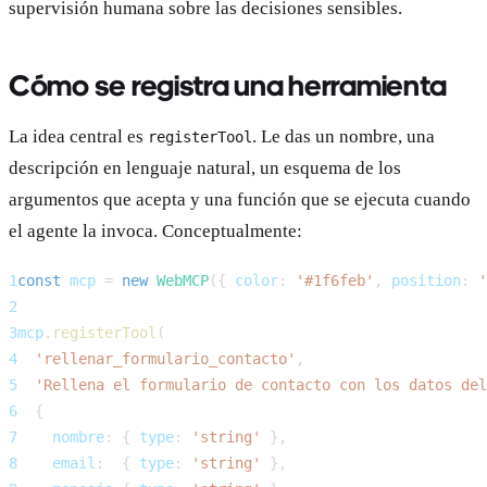
supervisión humana sobre las decisiones sensibles.
Cómo se registra una herramienta
La idea central es
. Le das un nombre, una
registerTool
descripción en lenguaje natural, un esquema de los
argumentos que acepta y una función que se ejecuta cuando
el agente la invoca. Conceptualmente:
1
const
 mcp 
=
new
WebMCP
(
{
color
:
'#1f6feb'
,
position
:
'
2
3
mcp
.
registerTool
(
4
'rellenar_formulario_contacto'
,
5
'Rellena el formulario de contacto con los datos del
6
{
7
nombre
:
{
type
:
'string'
}
,
8
email
:
{
type
:
'string'
}
,