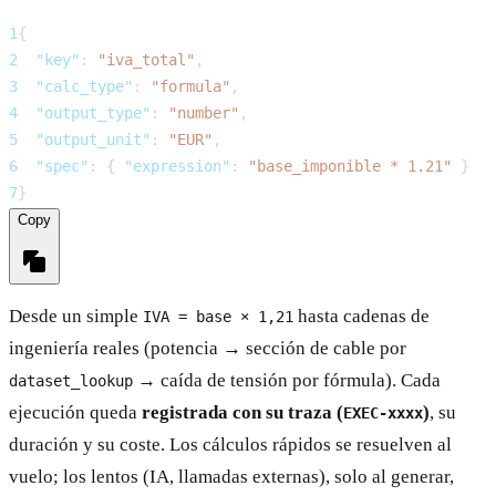
1
{
2
"key"
:
"iva_total"
,
3
"calc_type"
:
"formula"
,
4
"output_type"
:
"number"
,
5
"output_unit"
:
"EUR"
,
6
"spec"
:
{
"expression"
:
"base_imponible * 1.21"
}
7
}
Copy
Desde un simple
hasta cadenas de
IVA = base × 1,21
ingeniería reales (potencia → sección de cable por
→ caída de tensión por fórmula). Cada
dataset_lookup
ejecución queda
registrada con su traza (
)
, su
EXEC-xxxx
duración y su coste. Los cálculos rápidos se resuelven al
vuelo; los lentos (IA, llamadas externas), solo al generar,