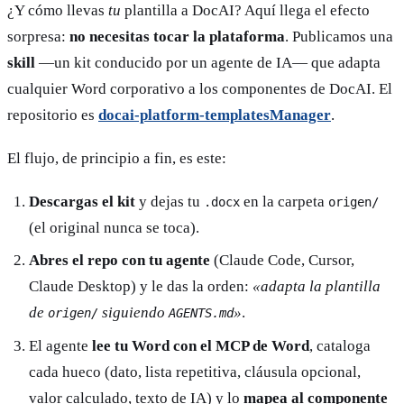
¿Y cómo llevas
tu
plantilla a DocAI? Aquí llega el efecto
sorpresa:
no necesitas tocar la plataforma
. Publicamos una
skill
—un kit conducido por un agente de IA— que adapta
cualquier Word corporativo a los componentes de DocAI. El
repositorio es
docai-platform-templatesManager
.
El flujo, de principio a fin, es este:
Descargas el kit
y dejas tu
en la carpeta
.docx
origen/
(el original nunca se toca).
Abres el repo con tu agente
(Claude Code, Cursor,
Claude Desktop) y le das la orden:
«adapta la plantilla
de
siguiendo
»
.
origen/
AGENTS.md
El agente
lee tu Word con el MCP de Word
, cataloga
cada hueco (dato, lista repetitiva, cláusula opcional,
valor calculado, texto de IA) y lo
mapea al componente