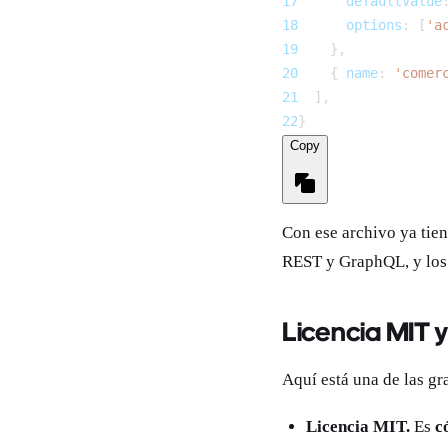
17
      defaultValue
18
      options
:
[
'a
19
}
,
20
{
 name
:
'comer
21
]
,
22
}
Copy
Con ese archivo ya tiene
REST y GraphQL, y los p
Licencia MIT 
Aquí está una de las gr
Licencia MIT.
Es
c