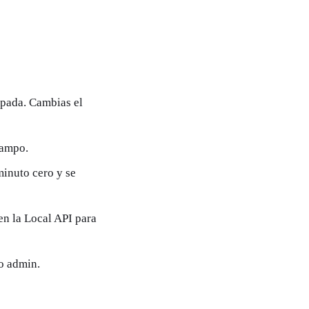
ipada. Cambias el
campo.
minuto cero y se
en la Local API para
o admin.