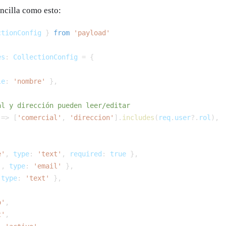
ncilla como esto:
ctionConfig 
}
from
'payload'
es
:
 CollectionConfig 
=
{
le
:
'nombre'
}
,
al y dirección pueden leer/editar
=>
[
'comercial'
,
'direccion'
]
.
includes
(
req
.
user
?.
rol
)
,
e'
,
 type
:
'text'
,
 required
:
true
}
,
'
,
 type
:
'email'
}
,
 type
:
'text'
}
,
o'
,
t'
,