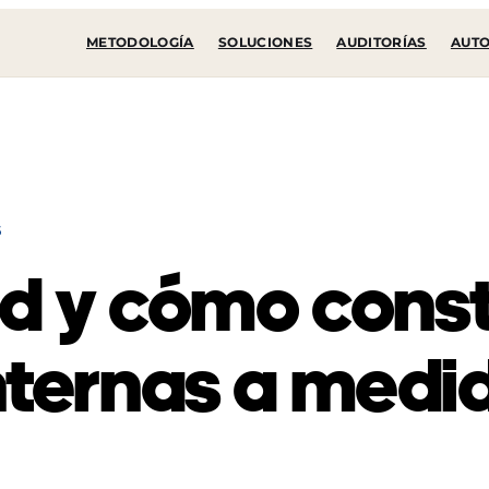
METODOLOGÍA
SOLUCIONES
AUDITORÍAS
AUTO
6
d y cómo const
nternas a medi