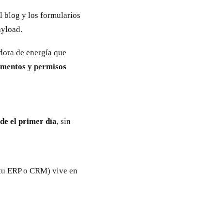
el blog y los formularios
ayload.
dora de energía que
cumentos y permisos
de el primer día
, sin
n tu ERP o CRM) vive en