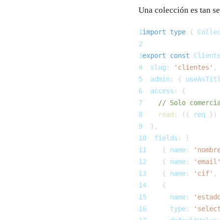
Una colección es tan se
1
import
type
{
 Colle
2
3
export
const
 Client
4
  slug
:
'clientes'
,
5
  admin
:
{
 useAsTit
6
  access
:
{
7
// Solo comerci
8
read
:
(
{
 req 
}
)
9
}
,
10
  fields
:
[
11
{
 name
:
'nombr
12
{
 name
:
'email
13
{
 name
:
'cif'
,
14
{
15
      name
:
'estad
16
      type
:
'selec