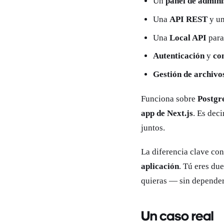
Un
panel de admini
Una
API REST
y u
Una
Local API
para
Autenticación
y
co
Gestión de archivo
Funciona sobre
Postg
app de Next.js
. Es dec
juntos.
La diferencia clave co
aplicación
. Tú eres du
quieras — sin depender
Un caso real