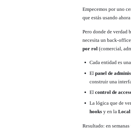
Empecemos por uno ce
que estás usando ahora
Pero donde de verdad br
necesita un back-offic
por rol
(comercial, adm
Cada entidad es un
El
panel de adminis
construir una interf
El
control de acces
La lógica que de ve
hooks
y en la
Local
Resultado: en semanas t