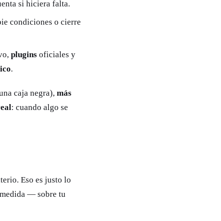
nta si hiciera falta.
e condiciones o cierre
vo,
plugins
oficiales y
ico
.
 una caja negra),
más
real
: cuando algo se
erio. Eso es justo lo
 medida — sobre tu