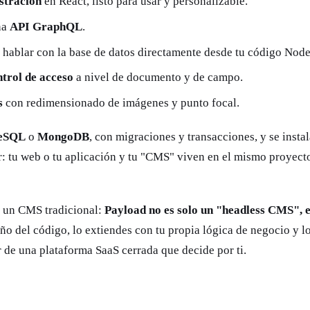
stración
en React, listo para usar y personalizable.
na
API GraphQL
.
 hablar con la base de datos directamente desde tu código Node.
ntrol de acceso
a nivel de documento y de campo.
s
con redimensionado de imágenes y punto focal.
reSQL
o
MongoDB
, con migraciones y transacciones, y se insta
ir: tu web o tu aplicación y tu "CMS" viven en el mismo proyect
n un CMS tradicional:
Payload no es solo un "headless CMS", 
eño del código, lo extiendes con tu propia lógica de negocio y 
 de una plataforma SaaS cerrada que decide por ti.