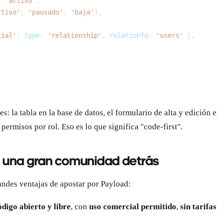
:
'activo'
,
ctivo'
,
'pausado'
,
'baja'
]
,
cial'
,
 type
:
'relationship'
,
 relationTo
:
'users'
}
,
s: la tabla en la base de datos, el formulario de alta y edición e
ermisos por rol. Eso es lo que significa "code-first".
y una gran comunidad detrás
andes ventajas de apostar por Payload:
ódigo abierto y libre
, con
uso comercial permitido
,
sin tarifas