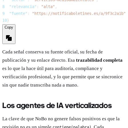
8
"relevancia"
:
"alta"
,
9
"fuente"
:
"https://notificaboletines.es/a/9f3c2a1b"
10
}
Copy
Cada señal conserva su fuente oficial, su fecha de
publicación y su enlace directo. Esa
trazabilidad completa
es lo que la hace útil para auditoría, compliance y
verificación profesional, y lo que permite que se sincronice
sin que nadie transcriba nada a mano.
Los agentes de IA verticalizados
La clave de que NoBo no genere falsos positivos es que la
revisión no es un simple
. Cada
contiene(palabra)