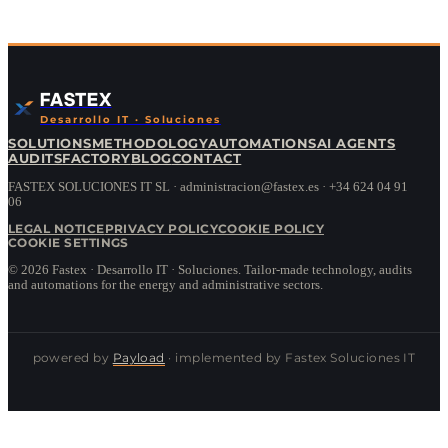
FASTEX
Desarrollo IT · Soluciones
SOLUTIONS
METHODOLOGY
AUTOMATIONS
AI AGENTS
AUDITS
FACTORY
BLOG
CONTACT
FASTEX SOLUCIONES IT SL · administracion@fastex.es · +34 624 04 91
06
LEGAL NOTICE
PRIVACY POLICY
COOKIE POLICY
COOKIE SETTINGS
©
2026
Fastex · Desarrollo IT · Soluciones.
Tailor-made technology, audits
and automations for the energy and administrative sectors.
powered by
Payload
· implemented by Fastex Soluciones IT