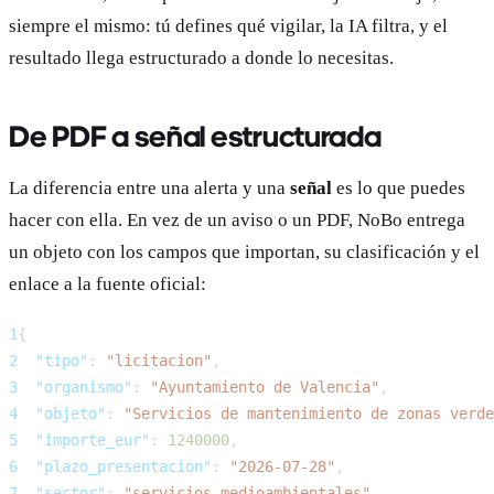
siempre el mismo: tú defines qué vigilar, la IA filtra, y el
resultado llega estructurado a donde lo necesitas.
De PDF a señal estructurada
La diferencia entre una alerta y una
señal
es lo que puedes
hacer con ella. En vez de un aviso o un PDF, NoBo entrega
un objeto con los campos que importan, su clasificación y el
enlace a la fuente oficial:
1
{
2
"tipo"
:
"licitacion"
,
3
"organismo"
:
"Ayuntamiento de Valencia"
,
4
"objeto"
:
"Servicios de mantenimiento de zonas verde
5
"importe_eur"
:
1240000
,
6
"plazo_presentacion"
:
"2026-07-28"
,
7
"sector"
:
"servicios-medioambientales"
,